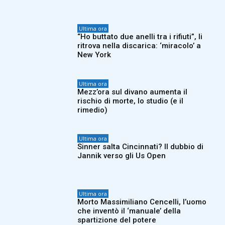
Ultima ora
“Ho buttato due anelli tra i rifiuti”, li
ritrova nella discarica: ‘miracolo’ a
New York
Ultima ora
Mezz’ora sul divano aumenta il
rischio di morte, lo studio (e il
rimedio)
Ultima ora
Sinner salta Cincinnati? Il dubbio di
Jannik verso gli Us Open
Ultima ora
Morto Massimiliano Cencelli, l’uomo
che inventò il ‘manuale’ della
spartizione del potere