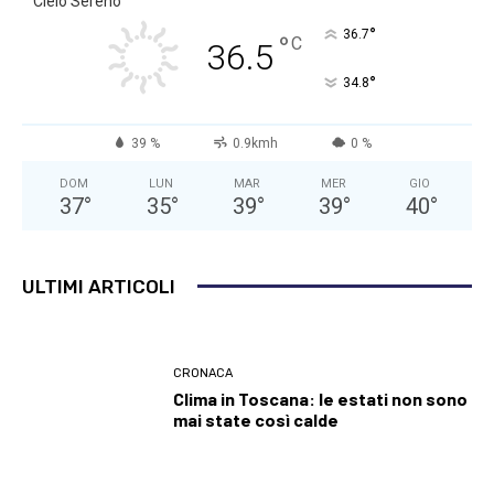
Cielo Sereno
°
36.7
°
C
36.5
°
34.8
39 %
0.9kmh
0 %
DOM
LUN
MAR
MER
GIO
37
°
35
°
39
°
39
°
40
°
ULTIMI ARTICOLI
CRONACA
Clima in Toscana: le estati non sono
mai state così calde