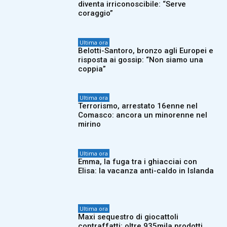
diventa irriconoscibile: “Serve
coraggio”
Ultima ora
Belotti-Santoro, bronzo agli Europei e
risposta ai gossip: “Non siamo una
coppia”
Ultima ora
Terrorismo, arrestato 16enne nel
Comasco: ancora un minorenne nel
mirino
Ultima ora
Emma, la fuga tra i ghiacciai con
Elisa: la vacanza anti-caldo in Islanda
Ultima ora
Maxi sequestro di giocattoli
contraffatti: oltre 935mila prodotti