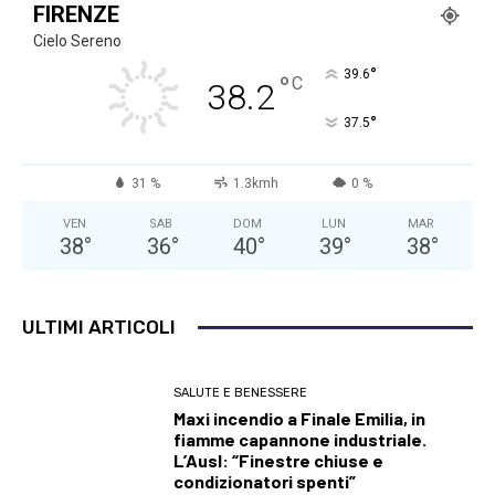
FIRENZE
Cielo Sereno
°
39.6
°
C
38.2
°
37.5
31 %
1.3kmh
0 %
VEN
SAB
DOM
LUN
MAR
38
°
36
°
40
°
39
°
38
°
ULTIMI ARTICOLI
SALUTE E BENESSERE
Maxi incendio a Finale Emilia, in
fiamme capannone industriale.
L’Ausl: “Finestre chiuse e
condizionatori spenti”