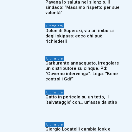
Pavana lo saluta nel silenzio. Il
sindaco: “Massimo rispetto per sue
volontà”
Ultima ora
Dolomiti Superski, via ai rimborsi
degli skipass: ecco chi può
richiederli
Ultima ora
Carburante annacquato, irregolare
un distributore su cinque. Pd:
“Governo intervenga”. Lega: “Bene
controlli Gdf”
Ultima ora
Gatto in pericolo su un tetto, il
‘salvataggio’ con… un’asse da stiro
Ultima ora
Giorgio Locatelli cambia look e