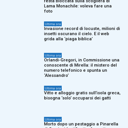
resta bloccata sulla scogliera di
Lama Monachile: voleva fare una
foto
Ultima ora
Invasione record di locuste, milioni di
insetti oscurano il cielo. E il web
grida alla ‘piaga biblica’
Ultima ora
Orlandi-Gregori, in Commissione una
conoscente di Mirella: il mistero del
numero telefonico e spunta un
‘Alessandro’
Ultima ora
Vitto e alloggio gratis sull’isola greca,
bisogna ‘solo’ occuparsi dei gatti
Ultima ora
Morto dopo un pestaggio a Pinarella