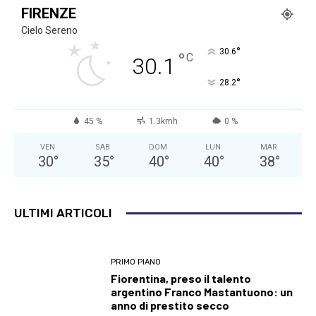
FIRENZE
Cielo Sereno
°
30.6
°
C
30.1
°
28.2
45 %
1.3kmh
0 %
VEN
SAB
DOM
LUN
MAR
30
°
35
°
40
°
40
°
38
°
ULTIMI ARTICOLI
PRIMO PIANO
Fiorentina, preso il talento
argentino Franco Mastantuono: un
anno di prestito secco