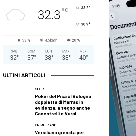
°
33.2
°
C
32.3
°
30.9
53 %
4.5kmh
20 %
SAB
DOM
LUN
MAR
MER
32
°
37
°
38
°
38
°
40
°
ULTIMI ARTICOLI
SPORT
Poker del Pisa al Bologna:
doppietta di Marras in
evidenza, a segno anche
Canestrelli e Vural
PRIMO PIANO
Versiliana gremita per