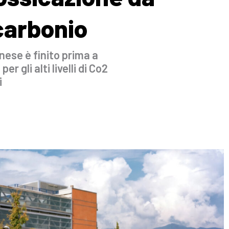
carbonio
nese è finito prima a
er gli alti livelli di Co2
i