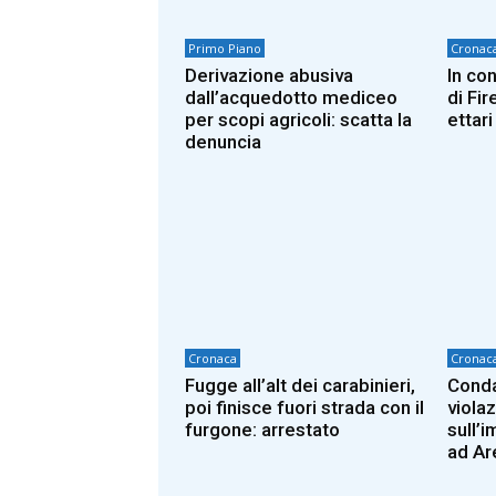
Primo Piano
Cronac
Derivazione abusiva
In co
dall’acquedotto mediceo
di Fir
per scopi agricoli: scatta la
ettar
denuncia
Cronaca
Cronac
Fugge all’alt dei carabinieri,
Conda
poi finisce fuori strada con il
viola
furgone: arrestato
sull’
ad Ar