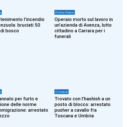
a
Primo Piano
ntenimento l’incendio
Operaio morto sul lavoro in
enzuola: bruciati 50
un’azienda di Avenza, lutto
i di bosco
cittadino a Carrara per i
funerali
a
Cronaca
nnato per furto e
Trovato con l’hashish a un
zione delle norme
posto di blocco: arrestato
immigrazione: arrestato
pusher a cavallo fra
ezzo
Toscana e Umbria