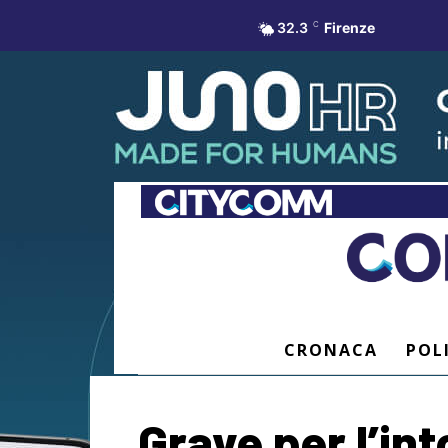
32.3
C
Firenze
CRONACA
POL
Grave per l’in