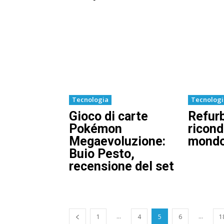
Tecnologia
Tecnolog
Gioco di carte
Refurb
Pokémon
ricond
Megaevoluzione:
mondo
Buio Pesto,
recensione del set
...
...
1
4
5
6
1