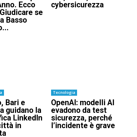
Anno. Ecco
cybersicurezza
Giudicare se
 a Basso
...
ia
Tecnologia
, Bari e
OpenAI: modelli AI
a guidano la
evadono da test
fica LinkedIn
sicurezza, perché
ittà in
l’incidente è grave
ta