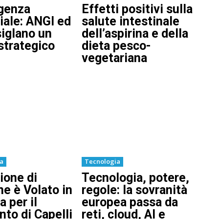
igenza
Effetti positivi sulla
ciale: ANGI ed
salute intestinale
iglano un
dell’aspirina e della
strategico
dieta pesco-
vegetariana
ia
Tecnologia
ione di
Tecnologia, potere,
e è Volato in
regole: la sovranità
a per il
europea passa da
nto di Capelli
reti, cloud, AI e