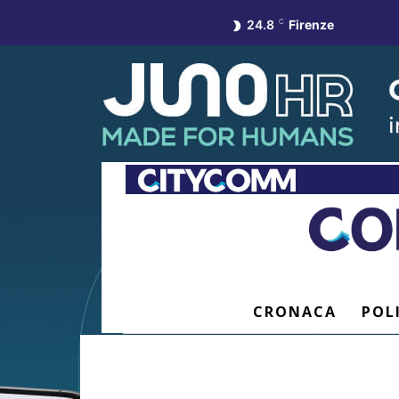
24.8
C
Firenze
CRONACA
POL