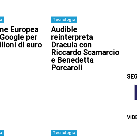
ia
Tecnologia
one Europea
Audible
 Google per
reinterpreta
lioni di euro
Dracula con
Riccardo Scamarcio
e Benedetta
Porcaroli
SEG
VID
ia
Tecnologia