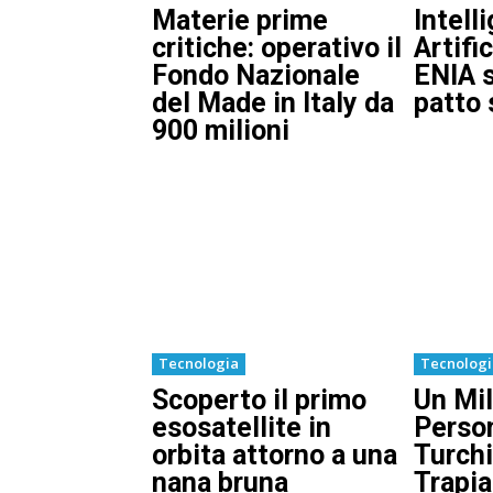
Materie prime
Intell
critiche: operativo il
Artifi
Fondo Nazionale
ENIA s
del Made in Italy da
patto 
900 milioni
Tecnologia
Tecnolog
Scoperto il primo
Un Mil
esosatellite in
Person
orbita attorno a una
Turchi
nana bruna
Trapia