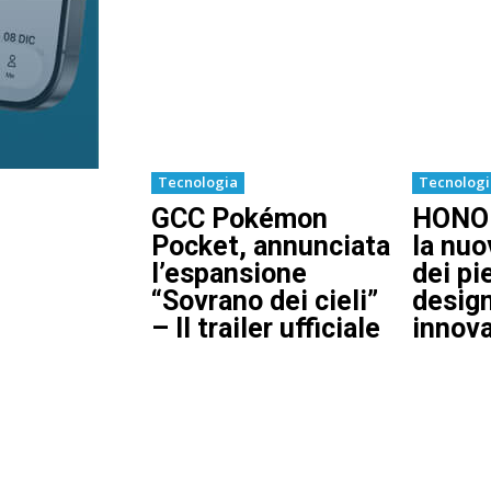
Tecnologia
Tecnolog
GCC Pokémon
HONOR
Pocket, annunciata
la nuo
l’espansione
dei pi
“Sovrano dei cieli”
design
– Il trailer ufficiale
innova