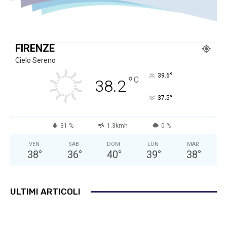
FIRENZE
Cielo Sereno
°
39.6
°
C
38.2
°
37.5
31 %
1.3kmh
0 %
VEN
SAB
DOM
LUN
MAR
38
°
36
°
40
°
39
°
38
°
ULTIMI ARTICOLI