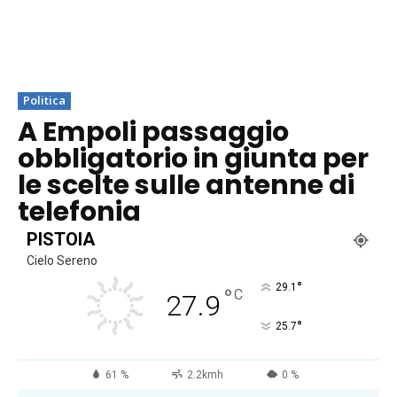
Politica
A Empoli passaggio
obbligatorio in giunta per
le scelte sulle antenne di
telefonia
PISTOIA
Cielo Sereno
°
29.1
°
C
27.9
°
25.7
61 %
2.2kmh
0 %