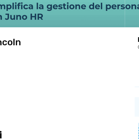
ncoln
i