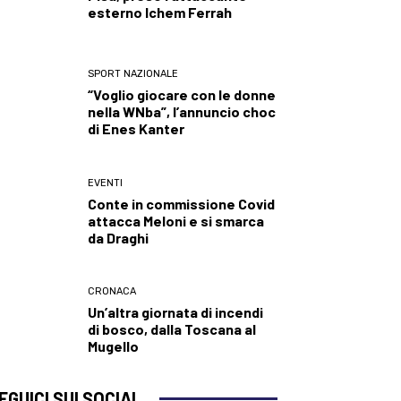
esterno Ichem Ferrah
SPORT NAZIONALE
“Voglio giocare con le donne
nella WNba”, l’annuncio choc
di Enes Kanter
EVENTI
Conte in commissione Covid
attacca Meloni e si smarca
da Draghi
CRONACA
Un’altra giornata di incendi
di bosco, dalla Toscana al
Mugello
EGUICI SUI SOCIAL