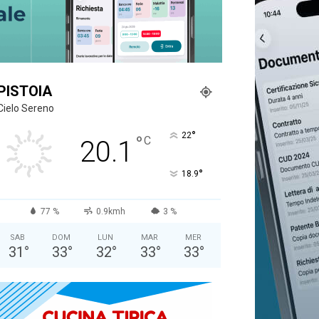
PISTOIA
Cielo Sereno
°
22
°
C
20.1
°
18.9
77 %
0.9kmh
3 %
SAB
DOM
LUN
MAR
MER
31
°
33
°
32
°
33
°
33
°