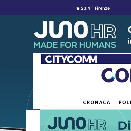
23.4
C
Firenze
CRONACA
POL