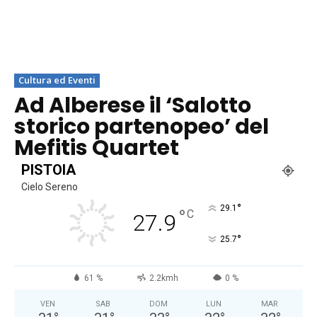
Cultura ed Eventi
Ad Alberese il ‘Salotto
storico partenopeo’ del
Mefitis Quartet
PISTOIA
Cielo Sereno
°
29.1
°
C
27.9
°
25.7
61 %
2.2kmh
0 %
VEN
SAB
DOM
LUN
MAR