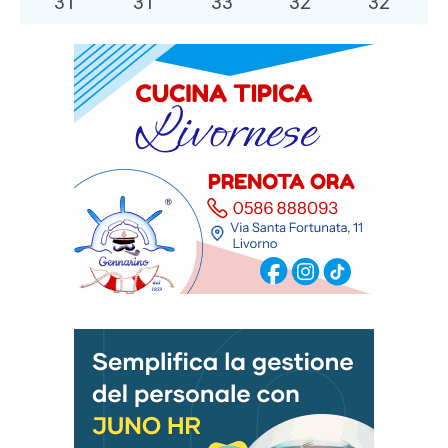
31
°
31
°
33
°
32
°
32
°