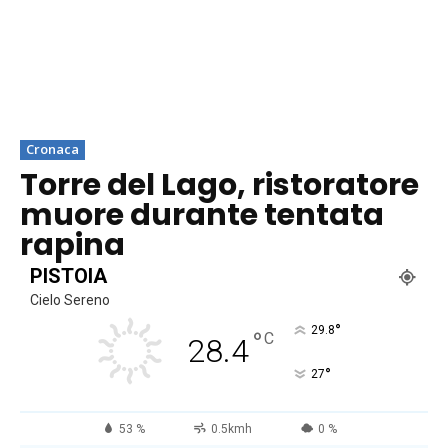
Cronaca
Torre del Lago, ristoratore
muore durante tentata
rapina
PISTOIA
Cielo Sereno
°
29.8
°
C
28.4
°
27
53 %
0.5kmh
0 %