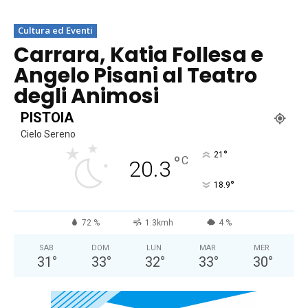
Cultura ed Eventi
Carrara, Katia Follesa e
Angelo Pisani al Teatro
degli Animosi
PISTOIA
Cielo Sereno
°
21
°
C
20.3
°
18.9
72 %
1.3kmh
4 %
SAB
DOM
LUN
MAR
MER
31
°
33
°
32
°
33
°
30
°