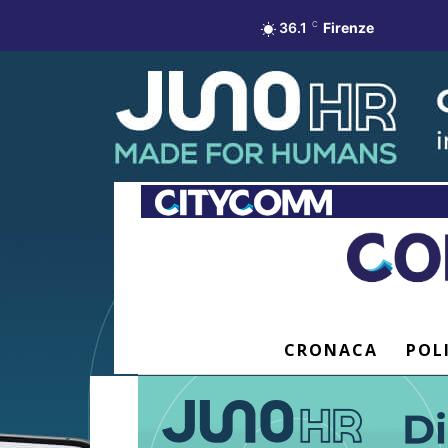
36.1
C
Firenze
CRONACA
POL