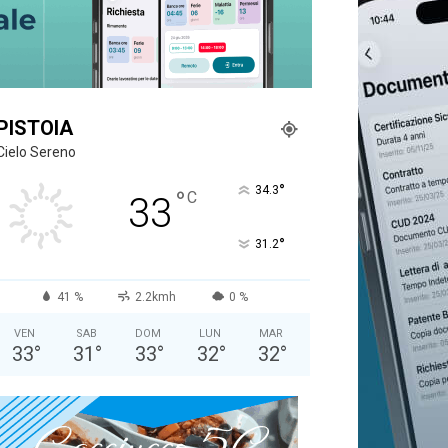
PISTOIA
Cielo Sereno
°
34.3
°
C
33
°
31.2
41 %
2.2kmh
0 %
VEN
SAB
DOM
LUN
MAR
33
°
31
°
33
°
32
°
32
°