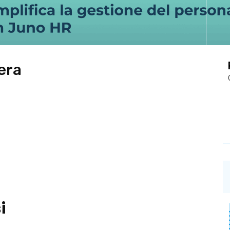
era
i