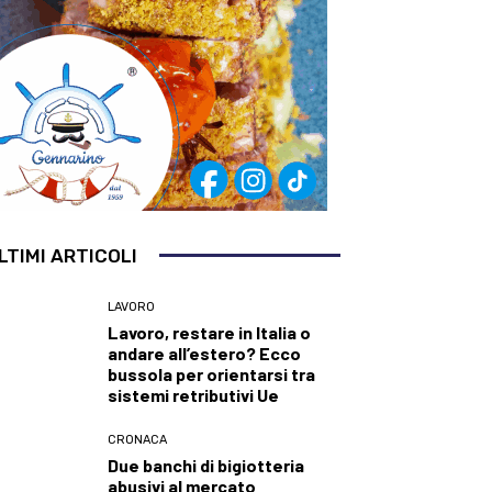
LTIMI ARTICOLI
LAVORO
Lavoro, restare in Italia o
andare all’estero? Ecco
bussola per orientarsi tra
sistemi retributivi Ue
CRONACA
Due banchi di bigiotteria
abusivi al mercato