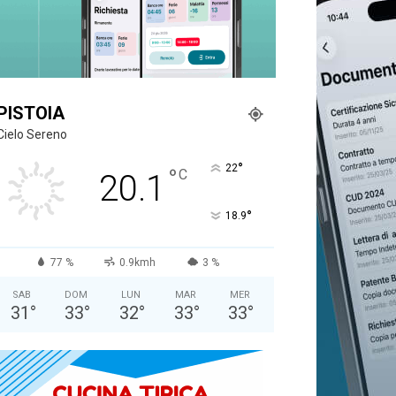
PISTOIA
Cielo Sereno
°
22
°
C
20.1
°
18.9
77 %
0.9kmh
3 %
SAB
DOM
LUN
MAR
MER
31
°
33
°
32
°
33
°
33
°