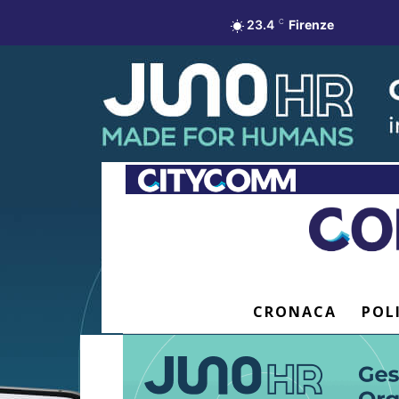
23.4
C
Firenze
CRONACA
POL