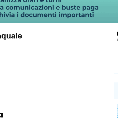
nquale
a