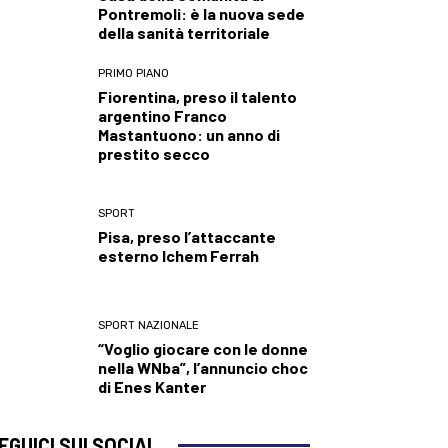
Pontremoli: è la nuova sede
della sanità territoriale
PRIMO PIANO
Fiorentina, preso il talento
argentino Franco
Mastantuono: un anno di
prestito secco
SPORT
Pisa, preso l’attaccante
esterno Ichem Ferrah
SPORT NAZIONALE
“Voglio giocare con le donne
nella WNba”, l’annuncio choc
di Enes Kanter
EGUICI SUI SOCIAL