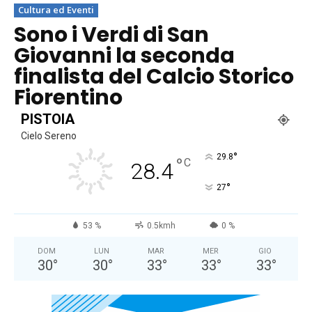
Cultura ed Eventi
Sono i Verdi di San
Giovanni la seconda
finalista del Calcio Storico
Fiorentino
PISTOIA
Cielo Sereno
°
29.8
°
C
28.4
°
27
53 %
0.5kmh
0 %
DOM
LUN
MAR
MER
GIO
30
°
30
°
33
°
33
°
33
°