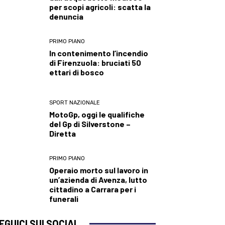
per scopi agricoli: scatta la
denuncia
PRIMO PIANO
In contenimento l’incendio
di Firenzuola: bruciati 50
ettari di bosco
SPORT NAZIONALE
MotoGp, oggi le qualifiche
del Gp di Silverstone –
Diretta
PRIMO PIANO
Operaio morto sul lavoro in
un’azienda di Avenza, lutto
cittadino a Carrara per i
funerali
EGUICI SUI SOCIAL