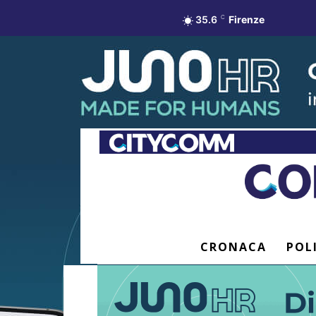
35.6
C
Firenze
CRONACA
POL