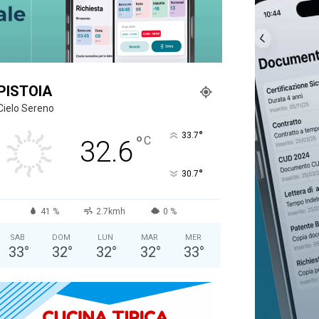
PISTOIA
Cielo Sereno
°
33.7
°
C
32.6
°
30.7
41 %
2.7kmh
0 %
SAB
DOM
LUN
MAR
MER
33
°
32
°
32
°
32
°
33
°