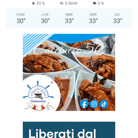
53 %
0.5kmh
0 %
DOM
LUN
MAR
MER
GIO
30
°
30
°
33
°
33
°
33
°