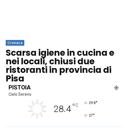
Cronaca
Scarsa igiene in cucina e
nei locali, chiusi due
ristoranti in provincia di
Pisa
PISTOIA
Cielo Sereno
°
29.8
°
C
28.4
°
27