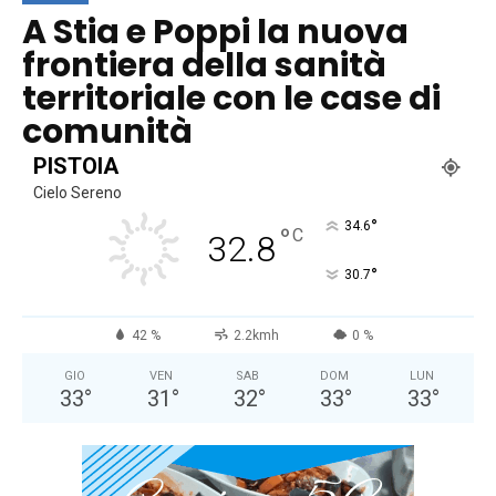
A Stia e Poppi la nuova
frontiera della sanità
territoriale con le case di
comunità
PISTOIA
Cielo Sereno
°
34.6
°
C
32.8
°
30.7
42 %
2.2kmh
0 %
GIO
VEN
SAB
DOM
LUN
33
°
31
°
32
°
33
°
33
°