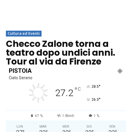
Cultura ed Eventi
Checco Zalone torna a
teatro dopo undici anni.
Tour al via da Firenze
PISTOIA
Cielo Sereno
°
28.5
°
C
27.2
°
26.3
67 %
1.8kmh
1 %
LUN
MAR
MER
GIO
VEN