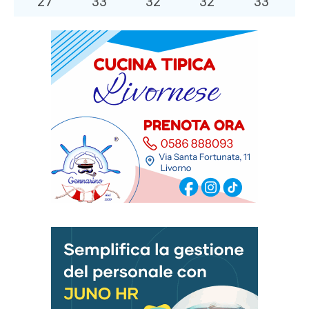
27
°
33
°
32
°
32
°
33
°