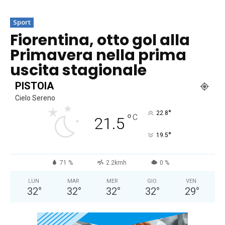
Sport
Fiorentina, otto gol alla
Primavera nella prima
uscita stagionale
PISTOIA
Cielo Sereno
°
22.8
°
C
21.5
°
19.5
71 %
2.2kmh
0 %
LUN
MAR
MER
GIO
VEN
32
°
32
°
32
°
32
°
29
°