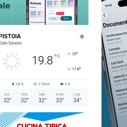
PISTOIA
Cielo Sereno
°
22
°
C
19.8
°
17.8
68 %
2.7kmh
0 %
GIO
VEN
SAB
DOM
LUN
32
°
32
°
32
°
33
°
34
°