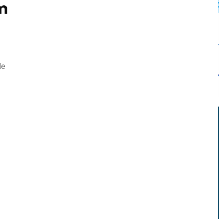
lm
le