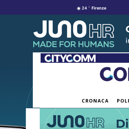
24
C
Firenze
CRONACA
POL