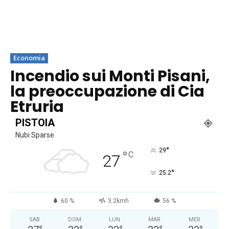
Economia
Incendio sui Monti Pisani,
la preoccupazione di Cia
Etruria
PISTOIA
Nubi Sparse
°
29
°
C
27
°
25.2
60 %
3.2kmh
56 %
SAB
DOM
LUN
MAR
MER