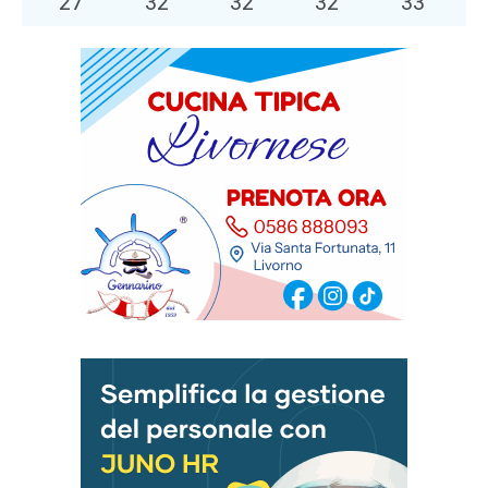
27
°
32
°
32
°
32
°
33
°