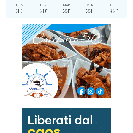
DOM
LUN
MAR
MER
GIO
30
°
30
°
33
°
33
°
33
°