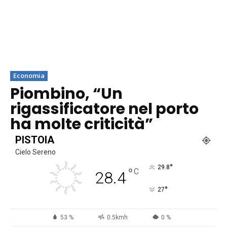
Economia
Piombino, “Un
rigassificatore nel porto
ha molte criticità”
PISTOIA
Cielo Sereno
°
29.8
°
C
28.4
°
27
53 %
0.5kmh
0 %