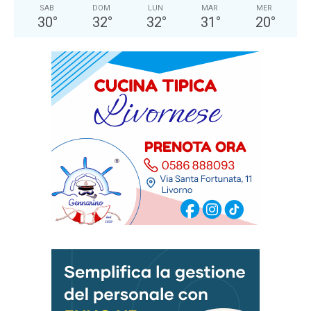
SAB
DOM
LUN
MAR
MER
30
°
32
°
32
°
31
°
20
°