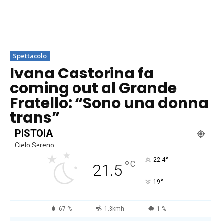
Spettacolo
Ivana Castorina fa
coming out al Grande
Fratello: “Sono una donna
trans”
PISTOIA
Cielo Sereno
°
22.4
°
C
21.5
°
19
67 %
1.3kmh
1 %