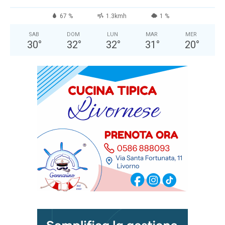
67 %
1.3kmh
1 %
SAB
DOM
LUN
MAR
MER
30
°
32
°
32
°
31
°
20
°