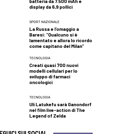
batteria da 7.500 mAh e
display da 6,9 pollici
SPORT NAZIONALE
La Russa e l’omaggio a
Baresi: “Qualcuno si è
lamentato e allora lo ricordo
come capitano del Milan”
TECNOLOGIA
Creati quasi 700 nuovi
modelli cellulari per lo
sviluppo di farmaci
oncologici
TECNOLOGIA
Uli Latukefu sarà Ganondorf
nel film live-action di The
Legend of Zelda
EGUICI SUI SOCIAL