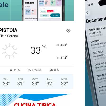
PISTOIA
Cielo Sereno
°
34.3
°
C
33
°
31.2
41 %
2.2kmh
0 %
VEN
SAB
DOM
LUN
MAR
33
°
31
°
33
°
32
°
32
°