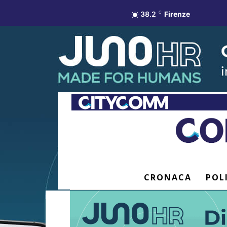
38.2
C
Firenze
CRONACA
POL