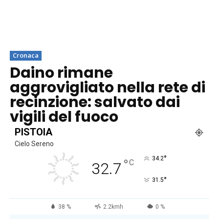
Cronaca
Daino rimane
aggrovigliato nella rete di
recinzione: salvato dai
vigili del fuoco
PISTOIA
Cielo Sereno
°
34.2
°
C
32.7
°
31.5
38 %
2.2kmh
0 %