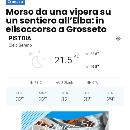
Cronaca
Morso da una vipera su
un sentiero all’Elba: in
elisoccorso a Grosseto
PISTOIA
Cielo Sereno
°
22.8
°
C
21.5
°
19.5
71 %
2.2kmh
0 %
LUN
MAR
MER
GIO
VEN
32
°
32
°
32
°
32
°
29
°