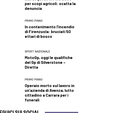
per scopi agricoli: scatta la
denuncia
PRIMO PIANO
In contenimento l’incendio
di Firenzuola: bruciati 50
ettari di bosco
SPORT NAZIONALE
MotoGp, oggi le qualifiche
del Gp di Silverstone –
Diretta
PRIMO PIANO
Operaio morto sul lavoro in
un’azienda di Avenza, lutto
cittadino a Carrara per i
funerali
EGUICI SUI SOCIAL