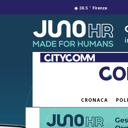
38.5
C
Firenze
CRONACA
POL