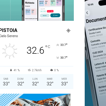
PISTOIA
Cielo Sereno
°
33.7
°
C
32.6
°
30.7
41 %
2.7kmh
0 %
SAB
DOM
LUN
MAR
MER
33
°
32
°
32
°
32
°
33
°