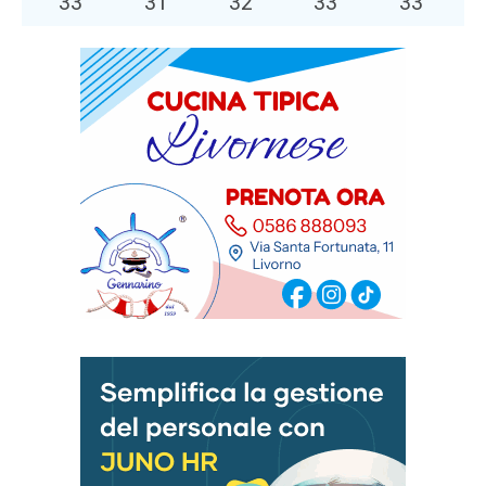
33
°
31
°
32
°
33
°
33
°