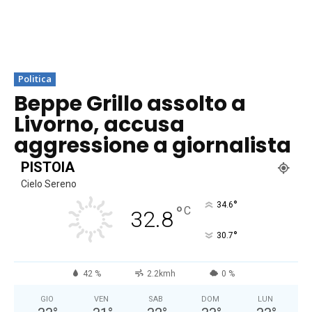
Politica
Beppe Grillo assolto a
Livorno, accusa
aggressione a giornalista
PISTOIA
Cielo Sereno
°
34.6
°
C
32.8
°
30.7
42 %
2.2kmh
0 %
GIO
VEN
SAB
DOM
LUN