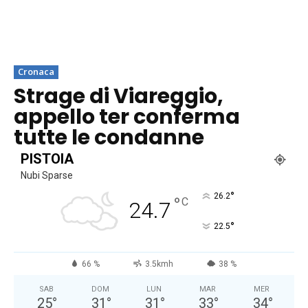
Cronaca
Strage di Viareggio,
appello ter conferma
tutte le condanne
PISTOIA
Nubi Sparse
°
26.2
°
C
24.7
°
22.5
66 %
3.5kmh
38 %
SAB
DOM
LUN
MAR
MER
25
°
31
°
31
°
33
°
34
°