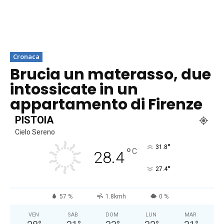
Cronaca
Brucia un materasso, due
intossicate in un
appartamento di Firenze
PISTOIA
Cielo Sereno
°
31.8
°
C
28.4
°
27.4
57 %
1.8kmh
0 %
VEN
SAB
DOM
LUN
MAR