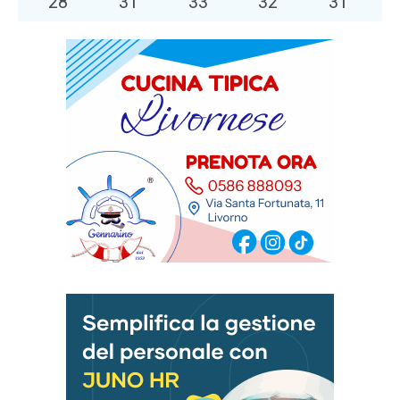
28
°
31
°
33
°
32
°
31
°