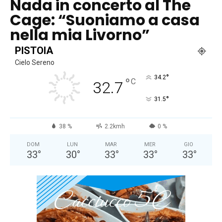
Nada in concerto al The
Cage: “Suoniamo a casa
nella mia Livorno”
PISTOIA
Cielo Sereno
°
34.2
°
C
32.7
°
31.5
38 %
2.2kmh
0 %
DOM
LUN
MAR
MER
GIO
33
°
30
°
33
°
33
°
33
°