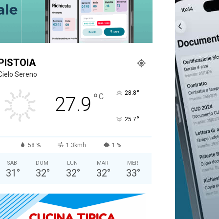
PISTOIA
Cielo Sereno
°
28.8
°
C
27.9
°
25.7
58 %
1.3kmh
1 %
SAB
DOM
LUN
MAR
MER
31
°
32
°
32
°
32
°
33
°