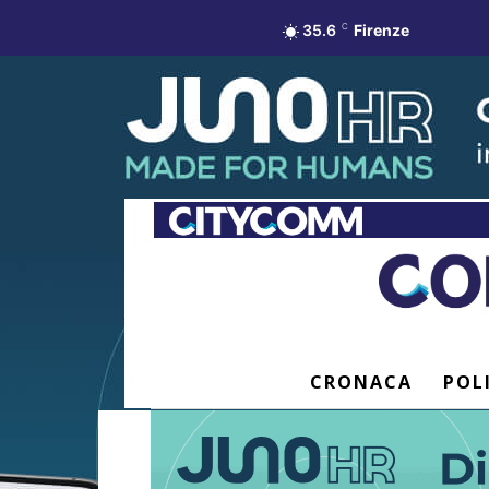
35.6
C
Firenze
CRONACA
POL