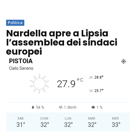
Politica
Nardella apre a Lipsia
l’assemblea dei sindaci
europei
PISTOIA
Cielo Sereno
°
28.8
°
C
27.9
°
25.7
58 %
1.3kmh
1 %
SAB
DOM
LUN
MAR
MER
31
°
32
°
32
°
32
°
33
°