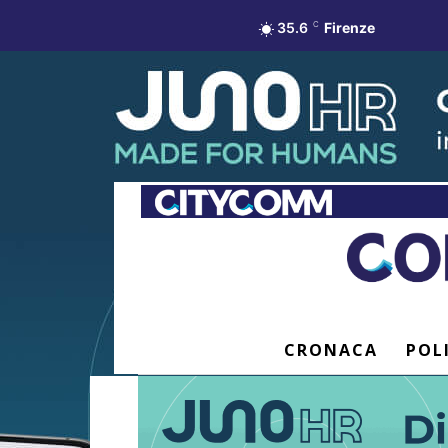
35.6
C
Firenze
CRONACA
POL