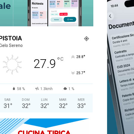
PISTOIA
Cielo Sereno
°
28.8
°
C
27.9
°
25.7
58 %
1.3kmh
1 %
SAB
DOM
LUN
MAR
MER
31
°
32
°
32
°
32
°
33
°