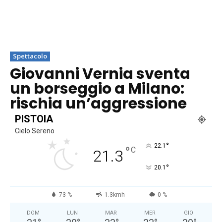
Spettacolo
Giovanni Vernia sventa
un borseggio a Milano:
rischia un’aggressione
PISTOIA
Cielo Sereno
°
22.1
°
C
21.3
°
20.1
73 %
1.3kmh
0 %
DOM
LUN
MAR
MER
GIO