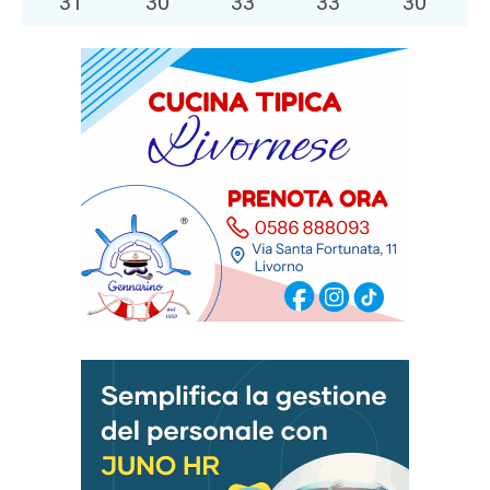
31
°
30
°
33
°
33
°
30
°