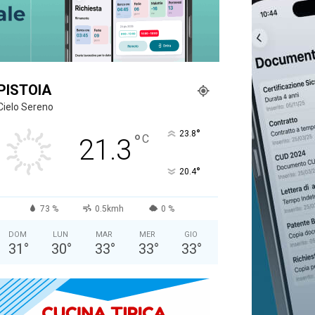
PISTOIA
Cielo Sereno
°
23.8
°
C
21.3
°
20.4
73 %
0.5kmh
0 %
DOM
LUN
MAR
MER
GIO
31
°
30
°
33
°
33
°
33
°