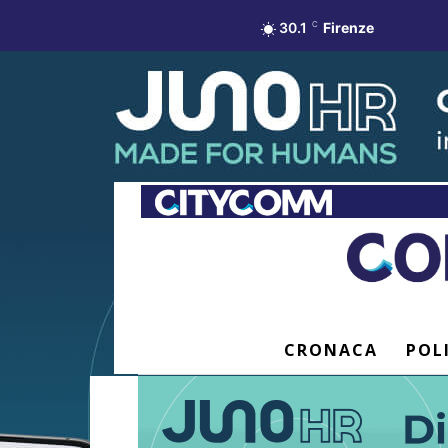
30.1
C
Firenze
CRONACA
POL