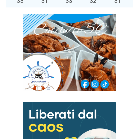
33
°
31
°
33
°
32
°
31
°