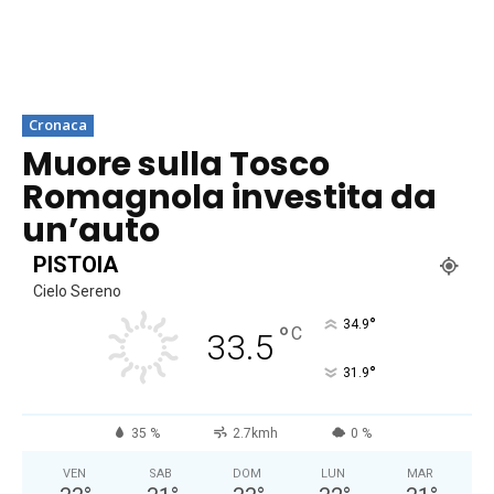
Cronaca
Muore sulla Tosco
Romagnola investita da
un’auto
PISTOIA
Cielo Sereno
°
34.9
°
C
33.5
°
31.9
35 %
2.7kmh
0 %
VEN
SAB
DOM
LUN
MAR