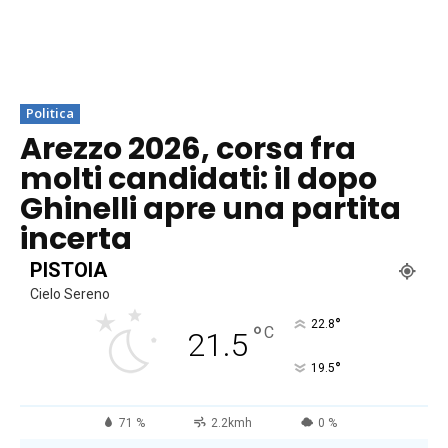
Politica
Arezzo 2026, corsa fra
molti candidati: il dopo
Ghinelli apre una partita
incerta
PISTOIA
Cielo Sereno
°
22.8
°
C
21.5
°
19.5
71 %
2.2kmh
0 %