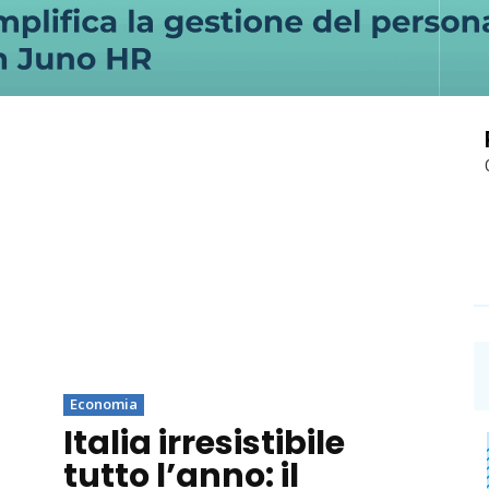
Economia
Italia irresistibile
tutto l’anno: il