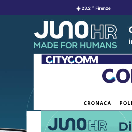
23.2
C
Firenze
CRONACA
POL