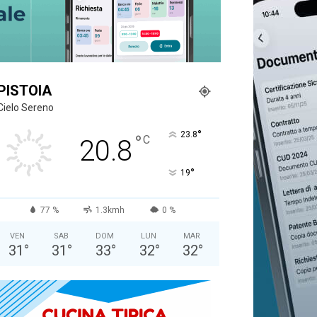
PISTOIA
Cielo Sereno
°
23.8
°
C
20.8
°
19
77 %
1.3kmh
0 %
VEN
SAB
DOM
LUN
MAR
31
°
31
°
33
°
32
°
32
°