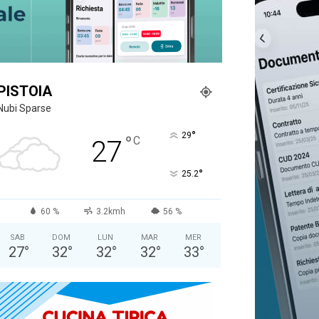
PISTOIA
Nubi Sparse
°
29
°
C
27
°
25.2
60 %
3.2kmh
56 %
SAB
DOM
LUN
MAR
MER
27
°
32
°
32
°
32
°
33
°