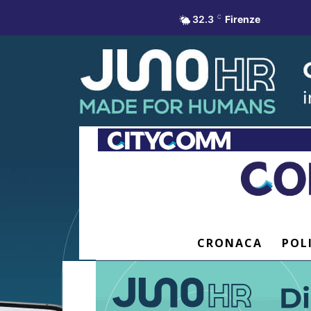
32.3
C
Firenze
CRONACA
POL