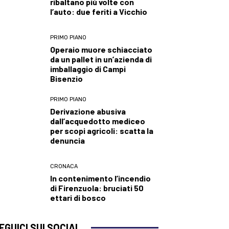
ribaltano più volte con
l’auto: due feriti a Vicchio
PRIMO PIANO
Operaio muore schiacciato
da un pallet in un’azienda di
imballaggio di Campi
Bisenzio
PRIMO PIANO
Derivazione abusiva
dall’acquedotto mediceo
per scopi agricoli: scatta la
denuncia
CRONACA
In contenimento l’incendio
di Firenzuola: bruciati 50
ettari di bosco
EGUICI SUI SOCIAL