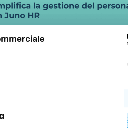
ommerciale
a