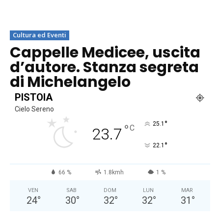
Cultura ed Eventi
Cappelle Medicee, uscita
d’autore. Stanza segreta
di Michelangelo
PISTOIA
Cielo Sereno
°
25.1
°
C
23.7
°
22.1
66 %
1.8kmh
1 %
VEN
SAB
DOM
LUN
MAR
24
°
30
°
32
°
32
°
31
°