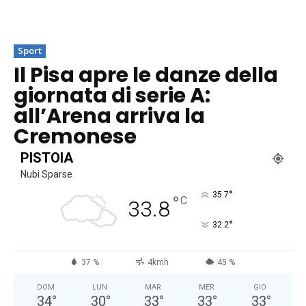
Sport
Il Pisa apre le danze della
giornata di serie A:
all’Arena arriva la
Cremonese
PISTOIA
Nubi Sparse
°
35.7
°
C
33.8
°
32.2
37 %
4kmh
45 %
DOM
LUN
MAR
MER
GIO
34
°
30
°
33
°
33
°
33
°