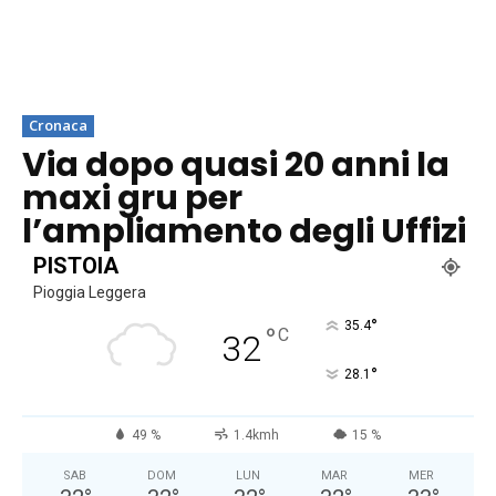
Cronaca
Via dopo quasi 20 anni la
maxi gru per
l’ampliamento degli Uffizi
PISTOIA
Pioggia Leggera
°
35.4
°
C
32
°
28.1
49 %
1.4kmh
15 %
SAB
DOM
LUN
MAR
MER