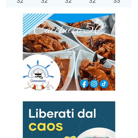
32
°
32
°
32
°
32
°
33
°