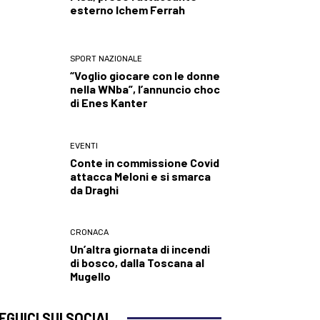
esterno Ichem Ferrah
SPORT NAZIONALE
“Voglio giocare con le donne
nella WNba”, l’annuncio choc
di Enes Kanter
EVENTI
Conte in commissione Covid
attacca Meloni e si smarca
da Draghi
CRONACA
Un’altra giornata di incendi
di bosco, dalla Toscana al
Mugello
EGUICI SUI SOCIAL