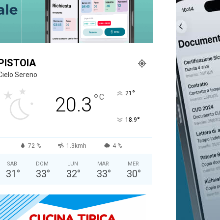
PISTOIA
Cielo Sereno
°
21
°
C
20.3
°
18.9
72 %
1.3kmh
4 %
SAB
DOM
LUN
MAR
MER
31
°
33
°
32
°
33
°
30
°