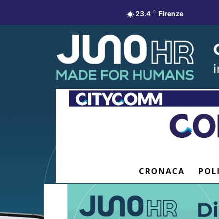
23.4
C
Firenze
CRONACA
POL