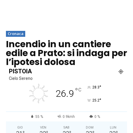
Cronaca
Incendio in un cantiere
edile a Prato: si indaga per
l’ipotesi dolosa
PISTOIA
Cielo Sereno
°
28.3
°
C
26.9
°
25.2
55 %
0.9kmh
0 %
GIO
VEN
SAB
DOM
LUN