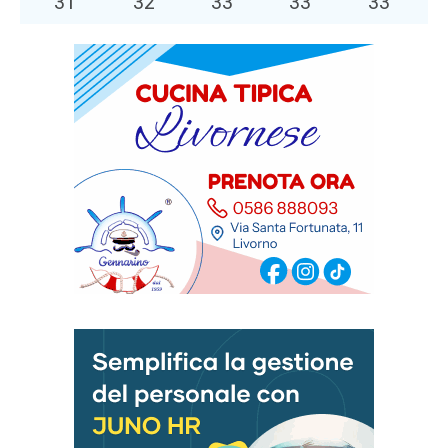
31
°
32
°
33
°
33
°
33
°