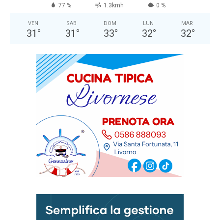
77 %
1.3kmh
0 %
VEN
SAB
DOM
LUN
MAR
31
°
31
°
33
°
32
°
32
°