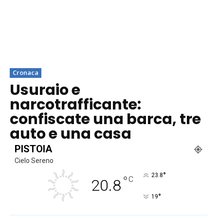
Cronaca
Usuraio e
narcotrafficante:
confiscate una barca, tre
auto e una casa
PISTOIA
Cielo Sereno
°
23.8
°
C
20.8
°
19