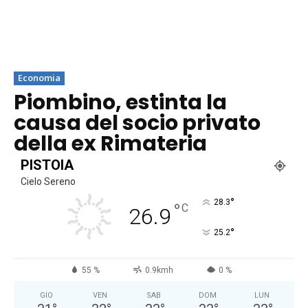
Economia
Piombino, estinta la
causa del socio privato
della ex Rimateria
PISTOIA
Cielo Sereno
°
28.3
°
C
26.9
°
25.2
55 %
0.9kmh
0 %
GIO
VEN
SAB
DOM
LUN