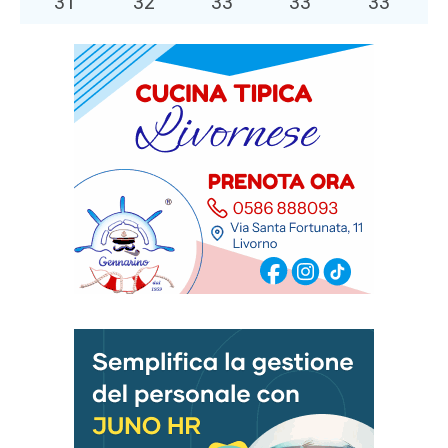
31
°
32
°
33
°
33
°
33
°