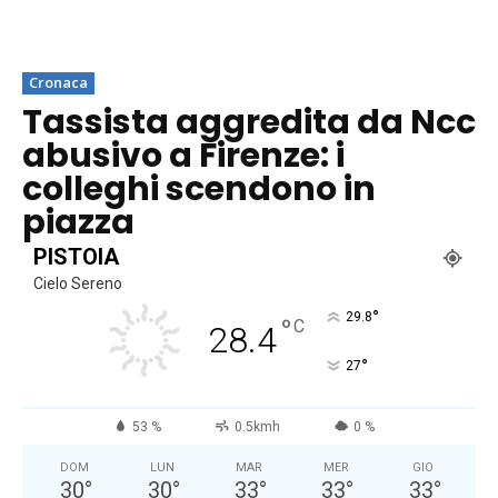
Cronaca
Tassista aggredita da Ncc
abusivo a Firenze: i
colleghi scendono in
piazza
PISTOIA
Cielo Sereno
°
29.8
°
C
28.4
°
27
53 %
0.5kmh
0 %
DOM
LUN
MAR
MER
GIO
30
°
30
°
33
°
33
°
33
°